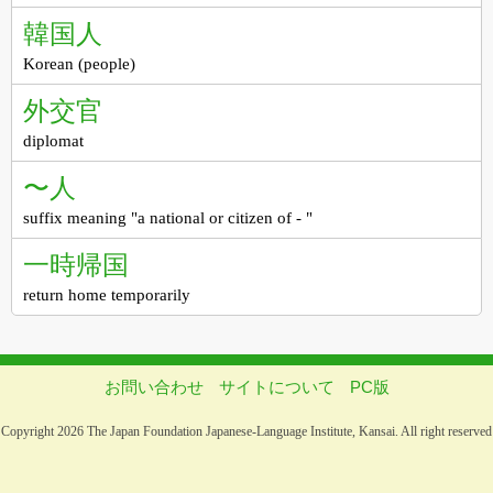
韓国人
Korean (people)
外交官
diplomat
〜人
suffix meaning "a national or citizen of - "
一時帰国
return home temporarily
お問い合わせ
サイトについて
PC版
Copyright 2026 The Japan Foundation Japanese-Language Institute, Kansai. All right reserved