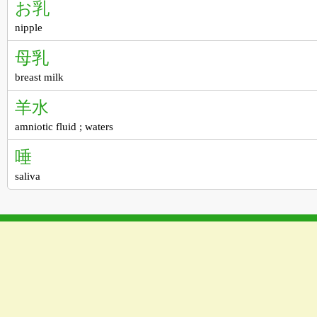
お乳
nipple
母乳
breast milk
羊水
amniotic fluid ; waters
唾
saliva