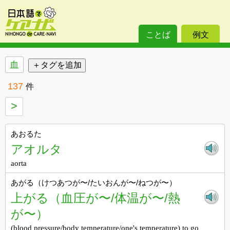
ことば
例文
血
137
件
>
あおるた
アオルタ
aorta
あがる（けつあつが〜/たいおんが〜/ねつが〜）
上がる（血圧が〜/体温が〜/熱
が〜）
(blood pressure/body temperature/one's temperature) to go