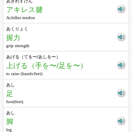
あきれすけん
アキレス腱
Achilles tendon
あくりょく
握力
grip strength
あげる（てを〜/あしを〜）
上げる（手を〜/足を〜）
to raise (hands/feet)
あし
足
foot(feet)
あし
脚
leg