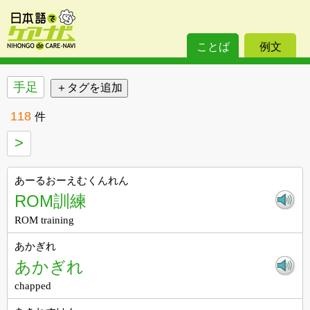
ことば
例文
手足
118
件
>
あーるおーえむくんれん
ROM訓練
ROM training
あかぎれ
あかぎれ
chapped