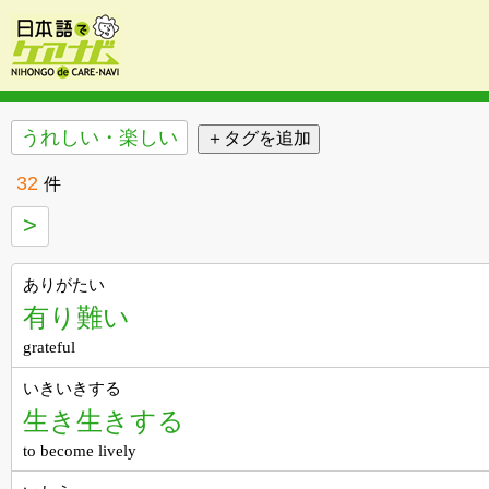
うれしい・楽しい
32
件
>
ありがたい
有り難い
grateful
いきいきする
生き生きする
to become lively