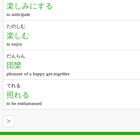
楽しみにする
to anticipate
たのしむ
楽しむ
to enjoy
だんらん
団欒
pleasure of a happy get-together
てれる
照れる
to be embarrassed
>