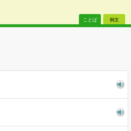
ことば
例文