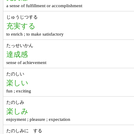
a sense of fulfillment or accomplishment
じゅうじつする
充実する
to enrich ; to make satisfactory
たっせいかん
達成感
sense of achievement
たのしい
楽しい
fun ; exciting
たのしみ
楽しみ
enjoyment ; pleasure ; expectation
たのしみに する