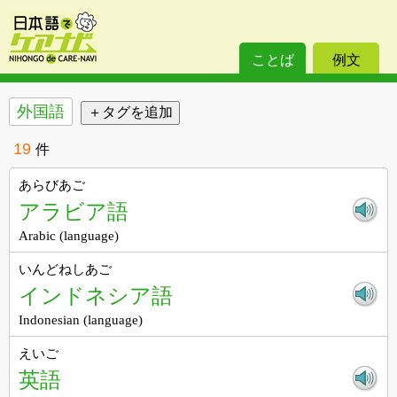
ことば
例文
外国語
19
件
あらびあご
アラビア語
Arabic (language)
いんどねしあご
インドネシア語
Indonesian (language)
えいご
英語