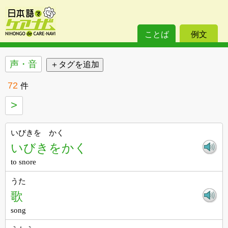
ことば
例文
声・音
72
件
>
いびきを かく
いびきをかく
to snore
うた
歌
song