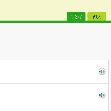
ことば
例文