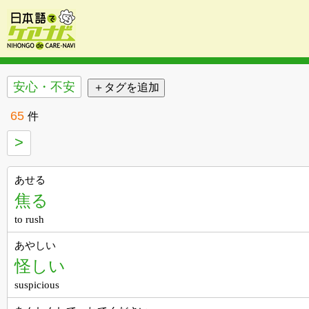
安心・不安
65
件
>
あせる
焦る
to rush
あやしい
怪しい
suspicious