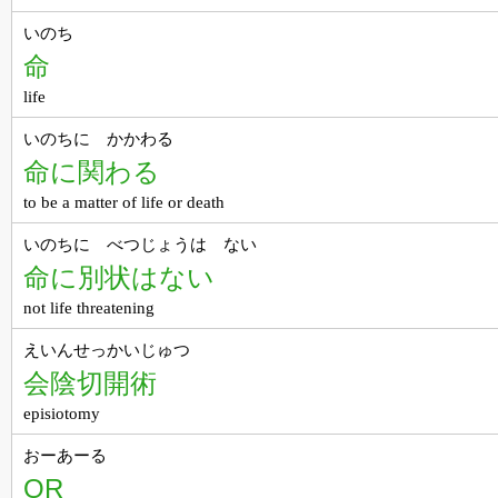
いのち
命
life
いのちに かかわる
命に関わる
to be a matter of life or death
いのちに べつじょうは ない
命に別状はない
not life threatening
えいんせっかいじゅつ
会陰切開術
episiotomy
おーあーる
OR