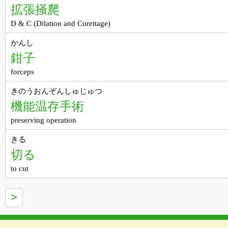
拡張掻爬
D & C (Dilation and Curettage)
かんし
鉗子
forceps
きのうおんぞんしゅじゅつ
機能温存手術
preserving operation
きる
切る
to cut
>