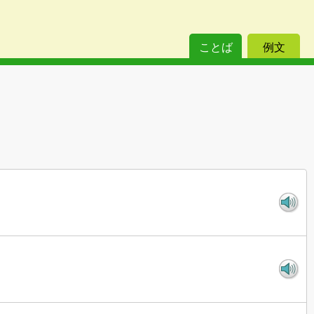
ことば
例文