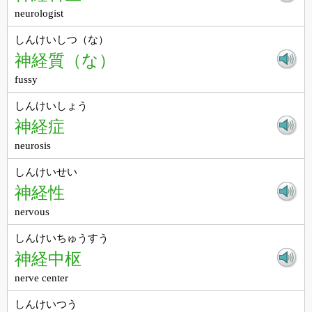
neurologist
しんけいしつ（な）
神経質（な）
fussy
しんけいしょう
神経症
neurosis
しんけいせい
神経性
nervous
しんけいちゅうすう
神経中枢
nerve center
しんけいつう