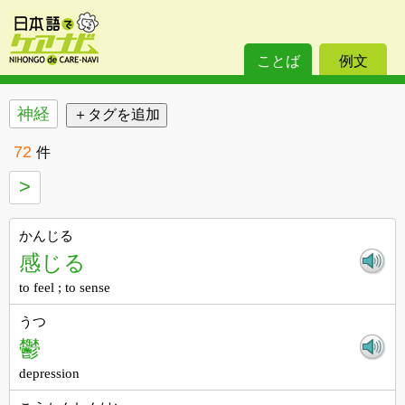
ことば
例文
神経
72
件
>
かんじる
感じる
to feel ; to sense
うつ
鬱
depression