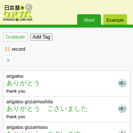
Word
Example
Gratitude
21
record
>
arigatou
ありがとう
thank you
arigatou gozaimashita
ありがとう ございました
thank you
arigatou gozaimasu