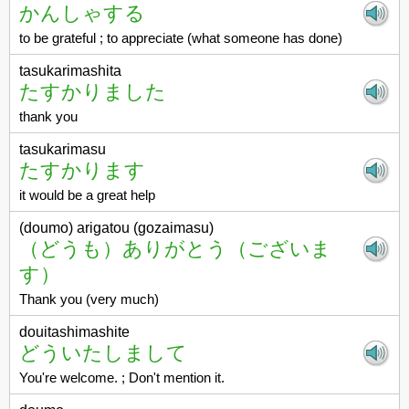
かんしゃする
to be grateful ; to appreciate (what someone has done)
tasukarimashita
たすかりました
thank you
tasukarimasu
たすかります
it would be a great help
(doumo) arigatou (gozaimasu)
（どうも）ありがとう（ございま
す）
Thank you (very much)
douitashimashite
どういたしまして
You're welcome. ; Don't mention it.