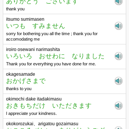
ありがとう ございます
thank you
itsumo sumimasen
いつも すみません
sorry for bothering you all the time ; thank you for
accomodating me
iroiro osewani narimashita
いろいろ おせわに なりました
Thank you for everything you have done for me.
okagesamade
おかげさまで
thanks to you
okimochi dake itadakimasu
おきもちだけ いただきます
I appreciate your kindness.
okokorozukai、arigatou gozaimasu