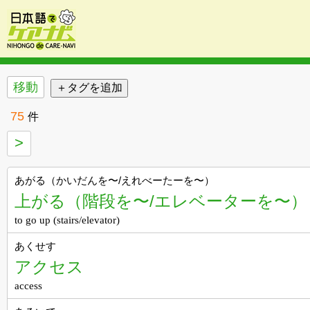
移動
75
件
>
あがる（かいだんを〜/えれべーたーを〜）
上がる（階段を〜/エレベーターを〜）
to go up (stairs/elevator)
あくせす
アクセス
access