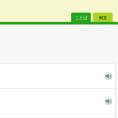
ことば
例文